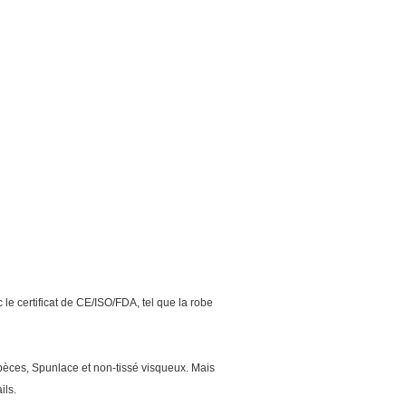
 le certificat de CE/ISO/FDA, tel que la robe
spèces, Spunlace et non-tissé visqueux. Mais
ils.