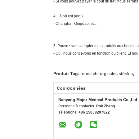
- Si vous pouvez payer le coût du fret, nous serons t
4.
Là où est port ?
- Changhaï, Qingdao, etc.
5.
Pouvez-vous adapter mes produits aux besoins d
- Oui, nous concevons en fonction du client. Et n
,
Produit Tag:
robes chirurgicales stériles
Coordonnées
Nanyang Major Medical Products Co.,Ltd
Personne à contacter:
Polt Zhang
Téléphone:
+86 15038207822