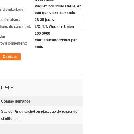
Paquet individuel stérile, en
ls d'emballage:
tant que votre demande
de livraison:
28-35 jours
tions de paiement:
L/C, T/T, Western Union
100 0000
ité
morceaux/morceaux par
rovisionnement:
mois
Contact
PP+PE
Comme demande
Sac de PE ou sachet en plastique de papier de
stérilisation