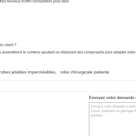
rès heureux d'offrir l'échantillon pour libre.
u client ?
ous assemblons le contenu ajoutant ou réduisant des composants pour adapter votre
,
robes jetables imperméables
robe chirurgicale patiente
Envoyez votre demande 