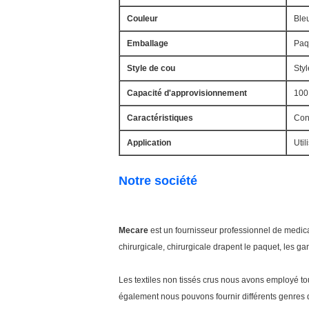
Couleur
Bleu
Emballage
Paqu
Style de cou
Styl
Capacité d'approvisionnement
100
Caractéristiques
Conf
Application
Util
Notre société
Mecare
est un fournisseur professionnel de medicals
chirurgicale, chirurgicale drapent le paquet, les ga
Les textiles non tissés crus nous avons employé to
également nous pouvons fournir différents genres de