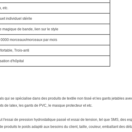
, etc.
et individuel stérile
e magique de bande, lien sur le style
 0000 morceaux/morceaux par mois
ortable, Trois-anti
isation d'hôpital
 qui se spécialise dans des produits de textile non tissé et les gants jetables avec
nts de latex, les gants de PVC, le masque protecteur et etc.
ut l'essai de pression hydrostatique passé et essai de tension, tel que SMS, des e
 produits le poids adapté aux besoins du client, taille, couleur, emballant des déta