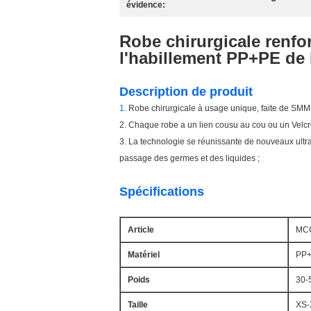
évidence:
Robe chirurgicale renfor
l'habillement PP+PE de 
Description de produit
1.
Robe chirurgicale à usage unique, faite de SMMS 
2. Chaque robe a un lien cousu au cou ou un Velcro à
3. La technologie se réunissante de nouveaux ultra
passage des germes et des liquides ;
Spécifications
Article
MC
Matériel
PP
Poids
30-
Taille
XS-