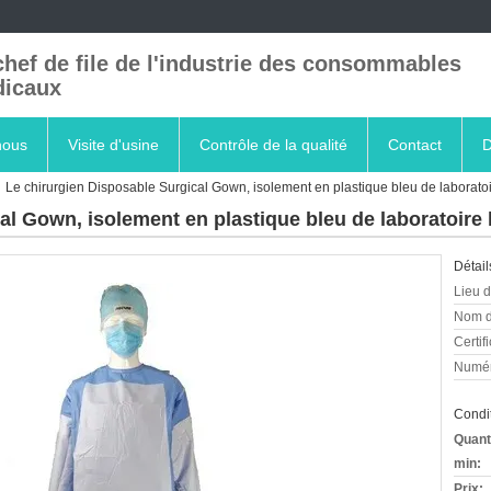
chef de file de l'industrie des consommables
icaux
nous
Visite d'usine
Contrôle de la qualité
Contact
D
Le chirurgien Disposable Surgical Gown, isolement en plastique bleu de laboratoi
l Gown, isolement en plastique bleu de laboratoire h
Détail
Lieu d
Nom d
Certifi
Numér
Condit
Quant
min:
Prix: