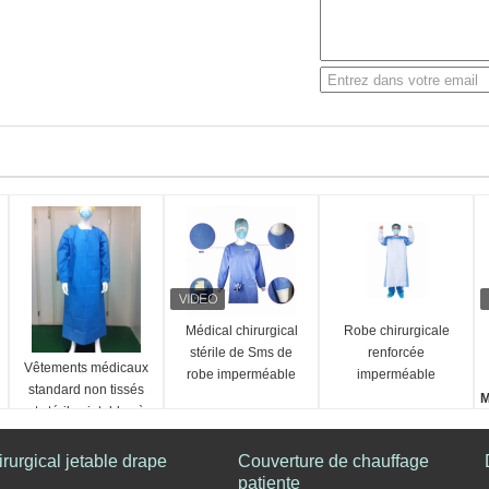
Médical chirurgical
Robe chirurgicale
stérile de Sms de
renforcée
Vêtements médicaux
robe imperméable
imperméable
standard non tissés
jetable d'hôpital
M
et stériles jetables à
haute respirabilité
C
rurgical jetable drape
Couverture de chauffage
C
patiente
t