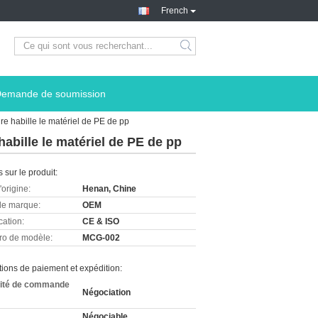
French
emande de soumission
re habille le matériel de PE de pp
abille le matériel de PE de pp
s sur le produit:
'origine:
Henan, Chine
e marque:
OEM
cation:
CE & ISO
o de modèle:
MCG-002
ions de paiement et expédition:
ité de commande
Négociation
Négociable