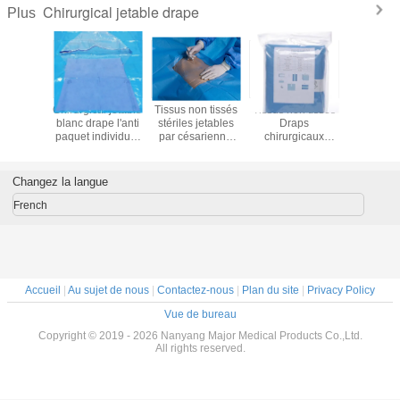
Chirurgical jetable drape
Plus
eaux
Chirurgical jetable
Tissus non tissés
Tissus non tissés
Cham
gicaux
blanc drape l'anti
stériles jetables
Draps
chirurg
renforcés
paquet individuel
par césarienne
chirurgicaux
jetab
avec zone
statique de tissu
avec résistance
jetables Utilisation
d'angiogr
ision
non-tissé
renforcée
médicale
trois co
sive
Antisangine
Changez la langue
stérile
French
Accueil
|
Au sujet de nous
|
Contactez-nous
|
Plan du site
|
Privacy Policy
Vue de bureau
Copyright © 2019 - 2026 Nanyang Major Medical Products Co.,Ltd.
All rights reserved.