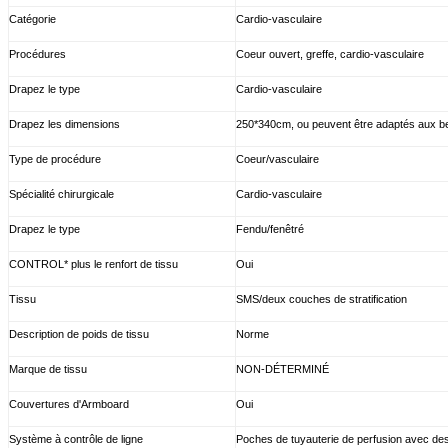
Catégorie
Cardio-vasculaire
Procédures
Coeur ouvert, greffe, cardio-vasculaire
Drapez le type
Cardio-vasculaire
Drapez les dimensions
250*340cm, ou peuvent être adaptés aux be
Type de procédure
Coeur/vasculaire
Spécialité chirurgicale
Cardio-vasculaire
Drapez le type
Fendu/fenêtré
CONTROL* plus le renfort de tissu
Oui
Tissu
SMS/deux couches de stratification
Description de poids de tissu
Norme
Marque de tissu
NON-DÉTERMINÉ
Couvertures d'Armboard
Oui
Système à contrôle de ligne
Poches de tuyauterie de perfusion avec des