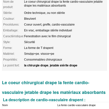
Nom de
Le coeur chirurgical drape la fente cardio-vasculaire jetable
drape les matériaux absorbants
produit:
Stérile:
Ordre technique, ou non stérile
Couleur:
Bleu/vert
Procédures:
Coeur ouvert, greffe, cardio-vasculaire
Emballage:
En vrac, emballage stérile individuel
Caractéristique:
Fenestration avec le film chirurgical
Style:
Sécurité
Forme:
La forme de T drapent
Matériel:
Sms/pp+pe. visoce+pe
Propriétés:
Consommables chirurgicaux
la chirurgie drape
jetable stérile drape
Le point fort:
,
Le coeur chirurgical drape la fente cardio-
vasculaire jetable drape les matériaux absorbants
La description
de cardio-vasculaire drapent :
Nom
La fente cardio-vasculaire drape