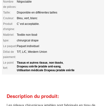
Nombre
Négociable
de pièces:
Taille:
Disponible en différentes tailles
Couleur:
Bleu, vert, blanc
Produit
C' est acceptable.
d'origine:
Matériel:
Textile non tissé
type:
chirurgical drape
Le paquet:
Paquet individuel
Délai de
T/T, L/C, Western Union
paiement:
Tissus et autres tissus
non tissés
Le point
,
,
Drapeau stérile jetable anti-sang
,
fort:
Utilisation médicale Drapeau jetable stérile
Description du produit:
Les rideaux chirurgicaux jetables sont fabriqués en tissu de