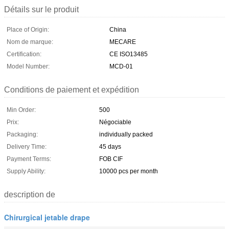
Détails sur le produit
Place of Origin:
China
Nom de marque:
MECARE
Certification:
CE ISO13485
Model Number:
MCD-01
Conditions de paiement et expédition
Min Order:
500
Prix:
Négociable
Packaging:
individually packed
Delivery Time:
45 days
Payment Terms:
FOB CIF
Supply Ability:
10000 pcs per month
description de
Chirurgical jetable drape