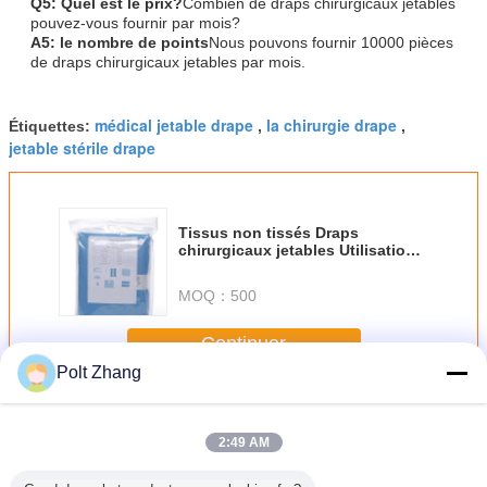
Q5: Quel est le prix?
Combien de draps chirurgicaux jetables
pouvez-vous fournir par mois?
A5: le nombre de points
Nous pouvons fournir 10000 pièces
de draps chirurgicaux jetables par mois.
médical jetable drape
la chirurgie drape
Étiquettes:
,
,
jetable stérile drape
Tissus non tissés Draps
chirurgicaux jetables Utilisation
médicale Antisangine stérile
MOQ：
500
Continuer
Polt Zhang
Chirurgical jetable drape
Plus
2:49 AM