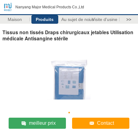
Nanyang Major Medical Products Co.,Ltd
Maison
Produits
Au sujet de nous
Visite d'usine
>>
Tissus non tissés Draps chirurgicaux jetables Utilisation
médicale Antisangine stérile
meilleur prix
Contact