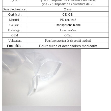
Type :
type 1 : Dispositif de couverture non-tissé
type - 2 : Dispositif de couverture de PE
Date d'échéance :
2 ans
Certificat :
CE, OIN
Matériel :
PE, non-tissé
Couleur :
Transparent, blanc
Emballage :
1 morceau/sac
OEM
Offert
Utilisation :
Pour la protection de dispositif médical
Fournitures et accessoires médicaux
Propriétés :