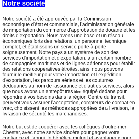
Notre société
Notre société
a été approuvée par la Commission
économique d'état et commerciale, l'administration générale
de
importation du commerce d'approbation de douane et les
l'
droits d'exportation
.
Nous avons une base et un réseau
économiques forts des relations, un personnel technique
complet
, et établissons un service porte-à-porte
soigneusement. Notre
pays a un
système de son
des
services d'importation et d'exportation, a un certain nombre
de compagnies maritimes et de lignes aériennes pour établir
des
relations coopératives
étroites
,
ainsi nous
pouvons
fournir
le meilleur pour votre importation et l'expédition
d'exportation,
les parcours aériens et les coutumes
dédouanés au nom de
assurance et d'autres services
, alors
l'
que nous avons un
entrepôt très
équipé
dedans pour
bien-
répondre à vos besoins dans la région Centre du transit,
peuvent vous assurer l'acceptation, compteurs de combat en
vrac,
choisissent les méthodes appropriées de
livraison
, la
la
livraison de sécurité les marchandises.
Notre but est de coopérer avec les collègues d'outre-mer
Chester, avec notre service sincère pour gagner votre
confiance et l'appui, le bénéfice mutuel et avantageux pour