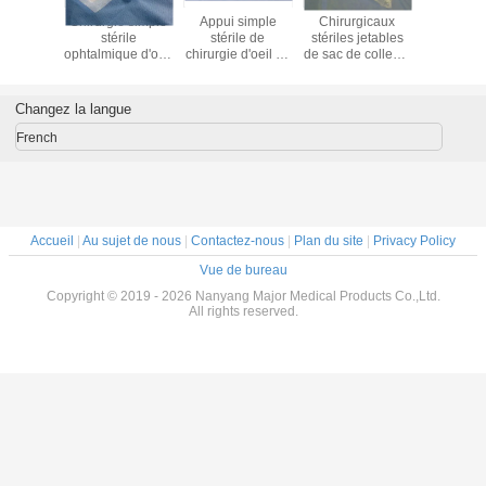
liquide
Chirurgie simple
Appui simple
Chirurgicaux
L'urologie
ée aux
stérile
stérile de
stériles jetables
drapent
du client
ophtalmique d'oeil
chirurgie d'oeil de
de sac de collecte
consomm
ection,
de temps d'ordre
temps d'ordre
liquide à
médica
itures
technique de
technique de
Arthroscopy de
poche liq
gicales
poche liquide de
poche liquide
genou drapent
collec
Changez la langue
les de
collection de
ophtalmique de
l'appui
mère
soins de santé
collection
French
Accueil
|
Au sujet de nous
|
Contactez-nous
|
Plan du site
|
Privacy Policy
Vue de bureau
Copyright © 2019 - 2026 Nanyang Major Medical Products Co.,Ltd.
All rights reserved.