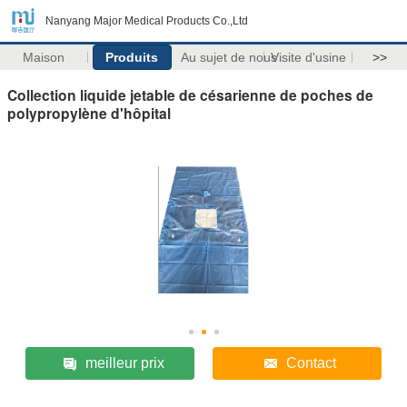
Nanyang Major Medical Products Co.,Ltd
Maison
Produits
Au sujet de nous
Visite d'usine
>>
Collection liquide jetable de césarienne de poches de
polypropylène d'hôpital
meilleur prix
Contact