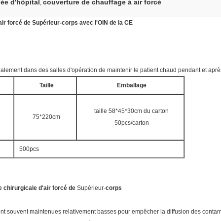
ée d'hôpital
couverture de chauffage à air forcé
,
air forcé de Supérieur-corps avec l'OIN de la CE
palement dans des salles d'opération de maintenir le patient chaud pendant et aprè
Taille
Emballage
taille 58*45*30cm du carton
75*220cm
50pcs/carton
500pcs
 chirurgicale d'air forcé de
Supérieur-
corps
t souvent maintenues relativement basses pour empêcher la diffusion des contami