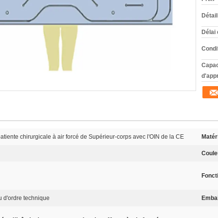
Détai
Délai 
Condi
Capac
d'app
tiente chirurgicale à air forcé de Supérieur-corps avec l'OIN de la CE
Matéri
Coule
Fonct
u d'ordre technique
Embal