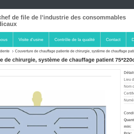
chef de file de l'industrie des consommables
icaux
nous
Visite d'usine
Contrôle de la qualité
Contact
D
tiente
Couverture de chauffage patiente de chirurgie, système de chauffage p
te de chirurgie, système de chauffage patient 75*22
Détail
Lieu d
Nom d
Certifi
Numér
Condit
Quant
min:
Prix: