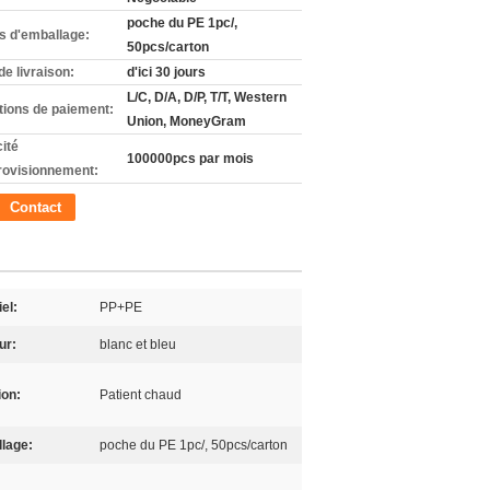
poche du PE 1pc/,
ls d'emballage:
50pcs/carton
de livraison:
d'ici 30 jours
L/C, D/A, D/P, T/T, Western
tions de paiement:
Union, MoneyGram
ité
100000pcs par mois
rovisionnement:
Contact
el:
PP+PE
ur:
blanc et bleu
ion:
Patient chaud
lage:
poche du PE 1pc/, 50pcs/carton