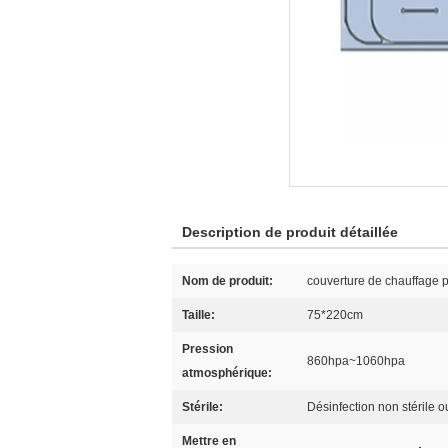
Description de produit détaillée
Nom de produit:
couverture de chauffage pa
Taille:
75*220cm
Pression
860hpa~1060hpa
atmosphérique:
Stérile:
Désinfection non stérile o
Mettre en