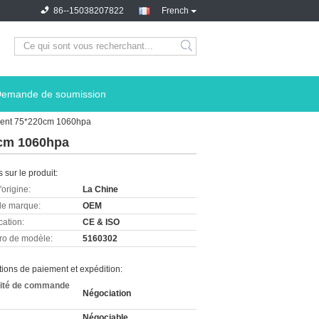
86--15038207822
French
emande de soumission
atient 75*220cm 1060hpa
0cm 1060hpa
s sur le produit:
'origine:
La Chine
e marque:
OEM
cation:
CE & ISO
o de modèle:
5160302
ions de paiement et expédition:
ité de commande
Négociation
Négociable