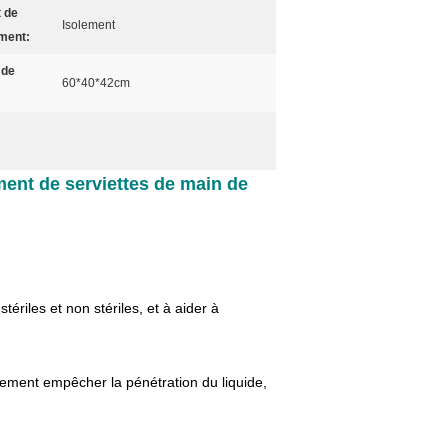
t de
Isolement
ment:
 de
60*40*42cm
ment de serviettes de main de
tériles et non stériles, et à aider à
galement empêcher la pénétration du liquide,