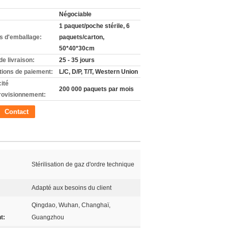
Négociable
1 paquet/poche stérile, 6
ls d'emballage:
paquets/carton,
50*40*30cm
de livraison:
25 - 35 jours
tions de paiement:
L/C, D/P, T/T, Western Union
ité
200 000 paquets par mois
rovisionnement:
Contact
Stérilisation de gaz d'ordre technique
Adapté aux besoins du client
Qingdao, Wuhan, Changhaï,
t:
Guangzhou