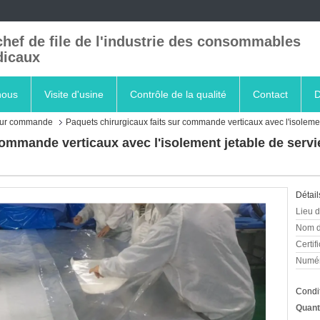
chef de file de l'industrie des consommables
icaux
nous
Visite d'usine
Contrôle de la qualité
Contact
D
 sur commande
Paquets chirurgicaux faits sur commande verticaux avec l'isoleme
commande verticaux avec l'isolement jetable de servi
Détail
Lieu d
Nom d
Certifi
Numér
Condit
Quant