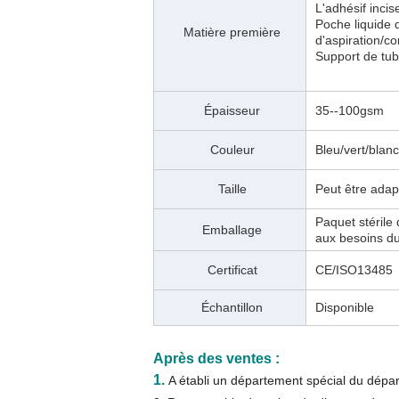
L'adhésif incis
Poche liquide 
Matière première
d'aspiration/
Support de tu
Épaisseur
35--100gsm
Couleur
Bleu/vert/blanc
Taille
Peut être adap
Paquet stérile
Emballage
aux besoins du
Certificat
CE/ISO13485
Échantillon
Disponible
Après des ventes :
1.
A établi un département spécial du dépar