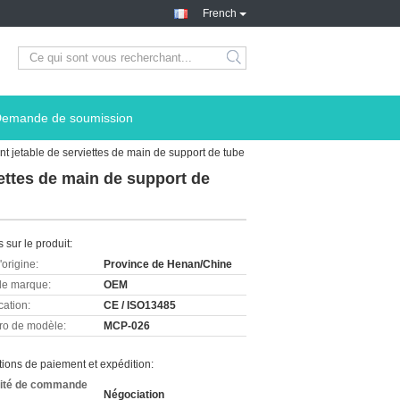
French
emande de soumission
nt jetable de serviettes de main de support de tube
ettes de main de support de
s sur le produit:
'origine:
Province de Henan/Chine
e marque:
OEM
cation:
CE / ISO13485
o de modèle:
MCP-026
ions de paiement et expédition:
ité de commande
Négociation