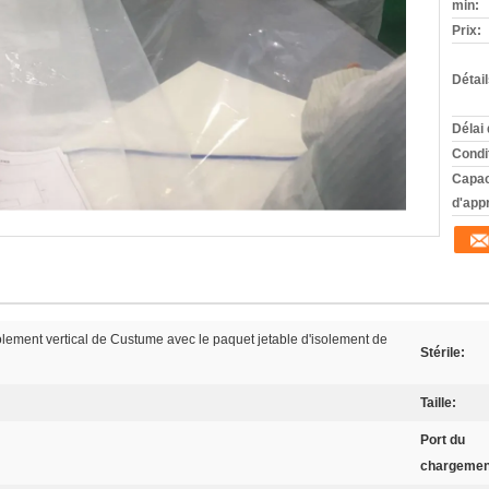
min:
Prix:
Détai
Délai 
Condi
Capac
d'app
olement vertical de Custume avec le paquet jetable d'isolement de
Stérile:
Taille:
Port du
chargemen