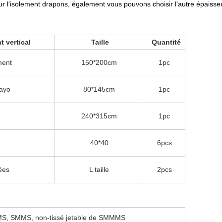
 l'isolement drapons, également vous pouvons choisir l'autre épaisseur 
 vertical
Taille
Quantité
ment
150*200cm
1pc
Mayo
80*145cm
1pc
240*315cm
1pc
40*40
6pcs
ées
L taille
2pcs
MS, SMMS, non-tissé jetable de SMMMS