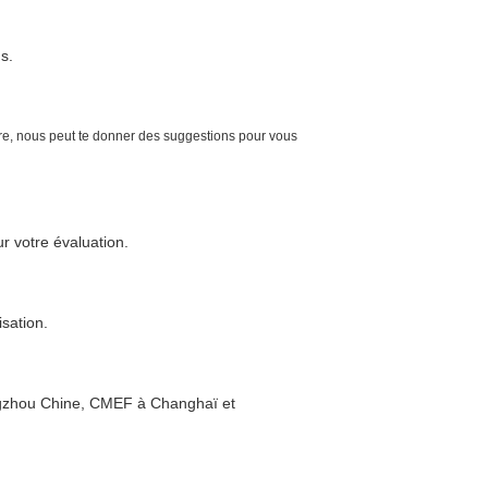
s.
re, nous peut te donner des suggestions pour vous
r votre évaluation.
isation.
gzhou Chine, CMEF à Changhaï et