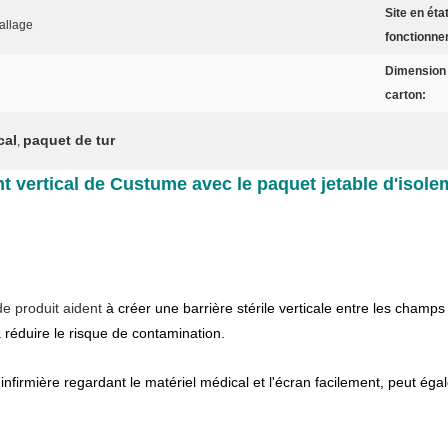
Site en éta
allage
fonctionne
Dimension
carton:
cal
paquet de tur
,
t vertical de Custume avec le paquet jetable d'isole
de produit aident
à créer une barrière stérile verticale entre les champs s
 réduire le risque de contamination.
 l'infirmière regardant le matériel médical et l'écran facilement, peut é