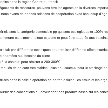
oins dans la région Centre du transit.
ciants de ressource, pouvons être les agents de la diverses importatio
ent nous avons de bonnes relations de coopération avec beaucoup d'a
ériels sont la catégorie comestible pp qui sont écologiques et 100% rec
 commune est blanche, bleue et jaune et peut être adaptée aux besoins 
e fait par différentes techniques pour réaliser différents effets extérieu
e adaptées aux besoins du client.
e à la chaleur, peut résister à 200-300℃.
 moulés de pp sont très stables ; plus peu coûteux pour le stockage en 
tilisés dans la salle d'opération de porter le fluide, les tissus et les o
urnir des conceptions ou développer des produits basés sur les conce