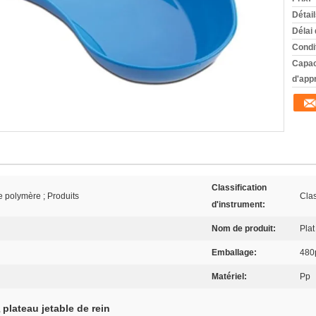
Détai
Délai 
Condi
Capac
d'app
Classification
 polymère ; Produits
Clas
d'instrument:
Nom de produit:
Plat
Emballage:
480
Matériel:
Pp
plateau jetable de rein
,