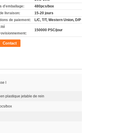
ls d'emballage:
480pcs/box
de livraison:
15-20 jours
tions de paiement:
L/C, T/T, Western Union, D/P
ité
150000 PSC/jour
rovisionnement:
Contact
se I
 en plastique jetable de rein
pcs/box