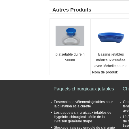
Autres Produits
plat jetable du rein
Bassins jetables
500ml
médicaux d'émèse
avec l'échelle pour le
plat de rein
Nom de produit:
Plat jetable de rein
Port:
Paquets chirurgicaux jetables
Chi
Changhaï, Qingdao
Couleur:
Transparent, bleu, vert,
Ensemble de vêtements jetables pour
Chir
la dilatation et la curette
fen
jaune
avec
Les paquets chirurgicaux jetables de
Taille:
Hygeinic, chirurgical stérile de la
L'h
250ml, 500ml, 700ml, 8
livraison générale drape
de m
00ml, 1000ml
tis
Stockage frais sec enroulé de chirurgie