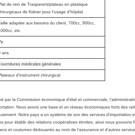
Plat de rein de Trasparent/plateau en plastique
chirurgicaux de Kidner pour l'usage d'hôpital
Taille adaptée aux besoins du client, 700cc, 900cc,
1000cc, etc.
Pp
3 ans
Fournitures médicales générales
Plateaux d'instrument chirurgical
é par la Commission économique d'état et commerciale, l'administrati
portation. Nous avons une base et un réseau économiques forts des rela
eusement. Notre pays a un système de son des services d'importation et
pour établir des relations coopératives étroites, ainsi nous pouvons fo
ériens et coutumes dédouanés au nom de l'assurance et d'autres service