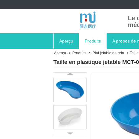
Le 
méd
Aperçu
Produits
A propos de 
Aperçu
Produits
Plat jetable de rein
Taill
Taille en plastique jetable MCT-0