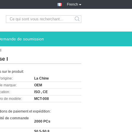
French
emande de soumission
I
se I
s sur le produit:
'origine:
La Chine
e marque:
OEM
cation:
ISO , CE
o de modèle:
MCT-008
ions de paiement et expédition:
ité de commande
2000 PCs
$0.5-$0.8