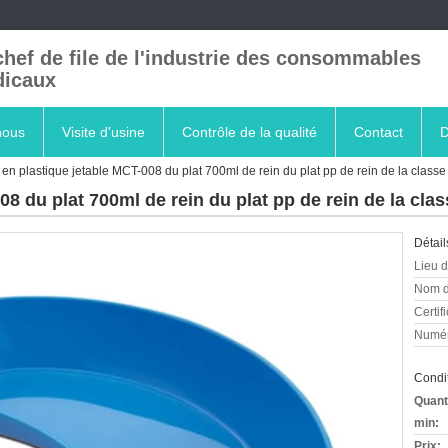
chef de file de l'industrie des consommables
icaux
nous
Visite d'usine
Contrôle de la qualité
Contact
D
e en plastique jetable MCT-008 du plat 700ml de rein du plat pp de rein de la classe 
08 du plat 700ml de rein du plat pp de rein de la clas
Détail
Lieu d
Nom d
Certifi
Numér
Condit
Quant
min:
Prix: