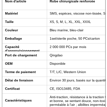
Nom d'article
Robe chirurgicale renforcée
Matériel
SMS, espèces, viscose non-tissée, Sp
Taille
XS, S, M, L, XL, XXL, XXXL
Couleur
Bleu marine, bleu-clair
Emballage
1set/sterile poche, 50 PCs/carton
Capacité
2 000 000 PCs par mois
d'approvisionnement
Port de chargement
Qingdao
OEM
Disponible
Terme de paiement
T/T, L/C, Western Union
Délai de livraison
Environ 30 jours, basés sur la quantit
Certificat
CE, ISO13485, FDA
Anti-traction, résistance à la traction
Caractéristiques
et bonne, se sentant douce, non-toxiqu
perméable à l'air ; albilites imperméab