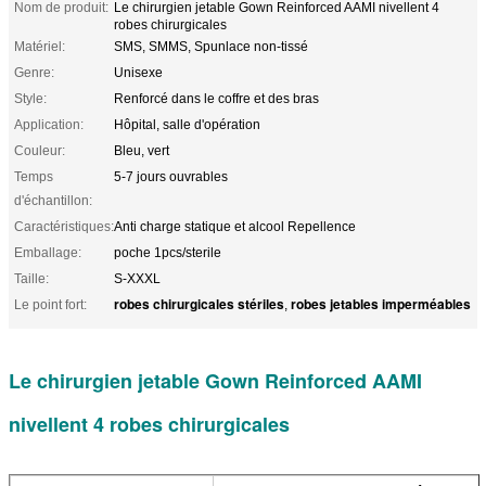
Nom de produit:
Le chirurgien jetable Gown Reinforced AAMI nivellent 4
robes chirurgicales
Matériel:
SMS, SMMS, Spunlace non-tissé
Genre:
Unisexe
Style:
Renforcé dans le coffre et des bras
Application:
Hôpital, salle d'opération
Couleur:
Bleu, vert
Temps
5-7 jours ouvrables
d'échantillon:
Caractéristiques:
Anti charge statique et alcool Repellence
Emballage:
poche 1pcs/sterile
Taille:
S-XXXL
robes chirurgicales stériles
robes jetables imperméables
Le point fort:
,
Le chirurgien jetable Gown Reinforced AAMI
nivellent 4 robes chirurgicales