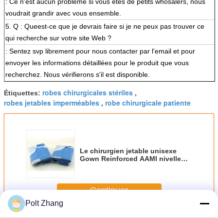
: Ce n'est aucun problème si vous êtes de petits whosalers, nous
voudrait grandir avec vous ensemble.
5.
Q : Queest-ce que je devrais faire si je ne peux pas trouver ce
qui recherche sur votre site Web ?
: Sentez svp librement pour nous contacter par l'email et pour
envoyer les informations détaillées pour le produit que vous
recherchez. Nous vérifierons s'il est disponible.
robes chirurgicales stériles
Étiquettes:
,
robes jetables imperméables
robe chirurgicale patiente
,
Le chirurgien jetable unisexe
Gown Reinforced AAMI nivellent
4 robes chirurgicales
Continuer
Polt Zhang
Robe chirurgicale jetable
Plus