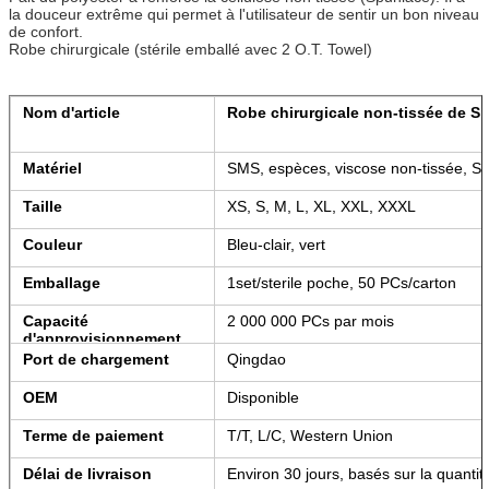
la douceur extrême qui permet à l'utilisateur de sentir un bon niveau
de confort.
Robe chirurgicale (stérile emballé avec 2 O.T. Towel)
Nom d'article
Robe chirurgicale non-tissée de S
Matériel
SMS, espèces, viscose non-tissée, Sp
Taille
XS, S, M, L, XL, XXL, XXXL
Couleur
Bleu-clair, vert
Emballage
1set/sterile poche, 50 PCs/carton
Capacité
2 000 000 PCs par mois
d'approvisionnement
Port de chargement
Qingdao
OEM
Disponible
Terme de paiement
T/T, L/C, Western Union
Délai de livraison
Environ 30 jours, basés sur la quantit