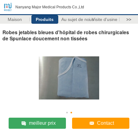
Nanyang Major Medical Products Co.,Ltd
Maison
Produits
Au sujet de nous
Visite d'usine
>>
Robes jetables bleues d'hôpital de robes chirurgicales
de Spunlace doucement non tissées
meilleur prix
Contact