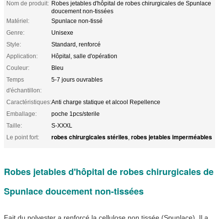
Nom de produit:
Robes jetables d'hôpital de robes chirurgicales de Spunlace
doucement non-tissées
Matériel:
Spunlace non-tissé
Genre:
Unisexe
Style:
Standard, renforcé
Application:
Hôpital, salle d'opération
Couleur:
Bleu
Temps
5-7 jours ouvrables
d'échantillon:
Caractéristiques:
Anti charge statique et alcool Repellence
Emballage:
poche 1pcs/sterile
Taille:
S-XXXL
robes chirurgicales stériles
robes jetables imperméables
Le point fort:
,
Robes jetables d'hôpital de robes chirurgicales de
Spunlace doucement non-tissées
Fait du polyester a renforcé la cellulose non tissée (Spunlace). Il a