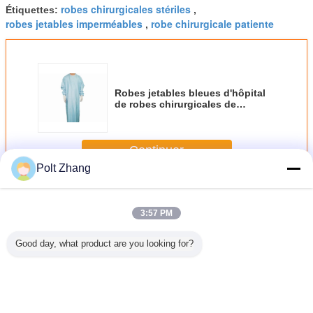
robes chirurgicales stériles
Étiquettes:
,
robes jetables imperméables
robe chirurgicale patiente
,
Robes jetables bleues d'hôpital
de robes chirurgicales de
Spunlace doucement non tissées
Continuer
Polt Zhang
Robe chirurgicale jetable
Plus
3:57 PM
Good day, what product are you looking for?
ments
Médical
Robe chirurgicale
Personnalisation
Robe chiru
caux
chirurgical stérile
renforcée
non-tissée
jetable 
rd non
de Sms de robe
imperméable
matérielle bleue
renforcée
 stériles
imperméable
renforcée jetable
 à haute
jetable d'hôpital
de taille de