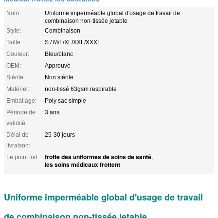
Nom:
Uniforme imperméable global d'usage de travail de
combinaison non-tissée jetable
Style:
Combinaison
Taille:
S / M/L/XL/XXL/XXXL
Couleur:
Bleu/blanc
OEM:
Approuvé
Stérile:
Non stérile
Matériel:
non-tissé 63gsm respirable
Emballage:
Poly sac simple
Période de
3 ans
validité:
Délai de
25-30 jours
livraison:
frotte des uniformes de soins de santé
Le point fort:
,
les soins médicaux frottent
Uniforme imperméable global d'usage de travail
de combinaison non-tissée jetable