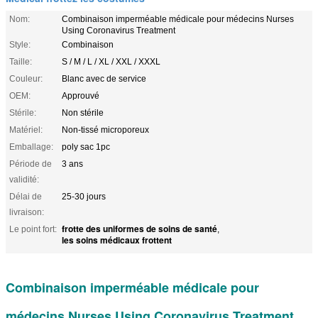
Nom:
Combinaison imperméable médicale pour médecins Nurses
Using Coronavirus Treatment
Style:
Combinaison
Taille:
S / M / L / XL / XXL / XXXL
Couleur:
Blanc avec de service
OEM:
Approuvé
Stérile:
Non stérile
Matériel:
Non-tissé microporeux
Emballage:
poly sac 1pc
Période de
3 ans
validité:
Délai de
25-30 jours
livraison:
frotte des uniformes de soins de santé
Le point fort:
,
les soins médicaux frottent
Combinaison imperméable médicale pour
médecins Nurses Using Coronavirus Treatment