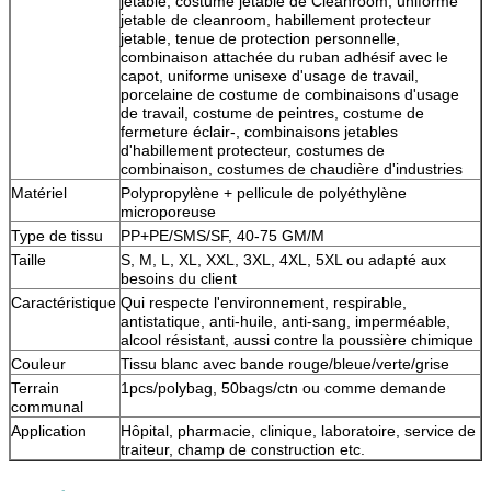
jetable, costume jetable de Cleanroom, uniforme
jetable de cleanroom, habillement protecteur
jetable, tenue de protection personnelle,
combinaison attachée du ruban adhésif avec le
capot, uniforme unisexe d'usage de travail,
porcelaine de costume de combinaisons d'usage
de travail, costume de peintres, costume de
fermeture éclair-, combinaisons jetables
d'habillement protecteur, costumes de
combinaison, costumes de chaudière d'industries
Matériel
Polypropylène + pellicule de polyéthylène
microporeuse
Type de tissu
PP+PE/SMS/SF, 40-75 GM/M
Taille
S, M, L, XL, XXL, 3XL, 4XL, 5XL ou adapté aux
besoins du client
Caractéristique
Qui respecte l'environnement, respirable,
antistatique, anti-huile, anti-sang, imperméable,
alcool résistant, aussi contre la poussière chimique
Couleur
Tissu blanc avec bande rouge/bleue/verte/grise
Terrain
1pcs/polybag, 50bags/ctn ou comme demande
communal
Application
Hôpital, pharmacie, clinique, laboratoire, service de
traiteur, champ de construction etc.