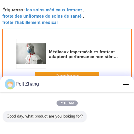
les soins médicaux frottent
Étiquettes:
,
frotte des uniformes de soins de santé
,
frotte l'habillement médical
Médicaux imperméables frottent
adaptent performance non stérile
de traitement de syndrôme
respiratoire aigu grave à la haute
Continuer
Polt Zhang
Médical frottez les costumes
Plus
7:10 AM
Good day, what product are you looking for?
ble non
Vêtement de
Vêtements à
Des
60g méd
tement et
lavage ICU 2
fermeture à
combinaisons de
frotten