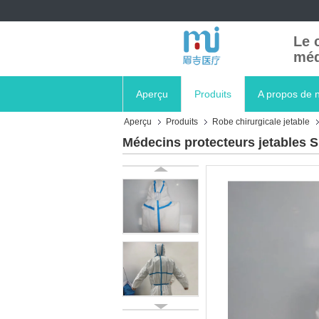
Le 
méd
Aperçu
Produits
A propos de 
Aperçu
Produits
Robe chirurgicale jetable
Médecins protecteurs jetables Su