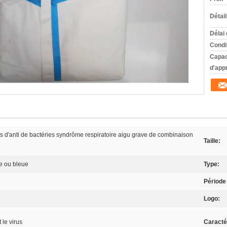
Détai
Délai 
Condi
Capac
d'app
s d'anti de bactéries syndrôme respiratoire aigu grave de combinaison
Taille:
e ou bleue
Type:
Période 
Logo:
 le virus
Caracté