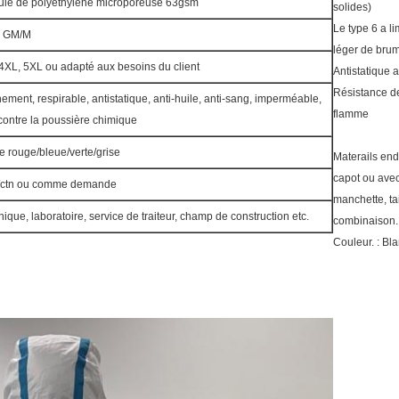
cule de polyéthylène microporeuse 63gsm
solides)
Le type 6 a li
5 GM/M
léger de bru
 4XL, 5XL ou adapté aux besoins du client
Antistatique a
Résistance de
ement, respirable, antistatique, anti-huile, anti-sang, imperméable,
flamme
 contre la poussière chimique
e rouge/bleue/verte/grise
Materails en
capot ou avec 
s/ctn ou comme demande
manchette, tai
nique, laboratoire, service de traiteur, champ de construction etc.
combinaison.
Couleur. : Bl