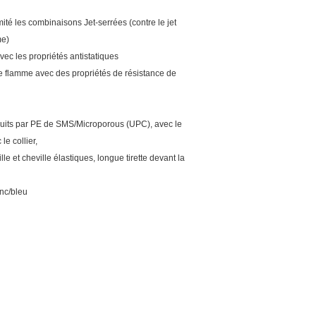
mité les combinaisons Jet-serrées (contre le jet
me)
vec les propriétés antistatiques
 flamme avec des propriétés de résistance de
duits par PE de SMS/Microporous (UPC), avec le
le collier,
lle et cheville élastiques, longue tirette devant la
anc/bleu