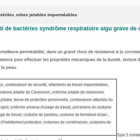
tériles
robes jetables imperméables
,
ti de bactéries syndrôme respiratoire aigu grave de
e meilleure perméabilité, dans un grand choix de résistance à la corrosi
tance pour effectuer les propriétés mécaniques de la dureté, texture d
 la peau.
ce, combinaison de sécurité, vêtements de travail imperméables,
costume jetable de Cleanroom, uniforme jetable de cleanroom,
 jetable, tenue de protection personnelle, combinaison attachée du
capot, uniforme unisexe d'usage de travail, porcelaine de costume
e de travail, costume de peintres, costume de fermeture éclair-,
 d'habillement protecteur, costumes de combinaison, costumes de
Type 5 combin