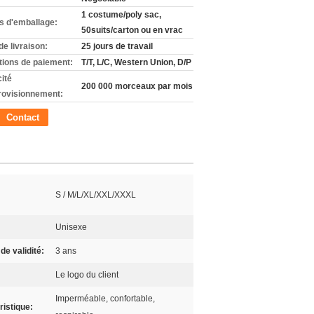
1 costume/poly sac,
ls d'emballage:
50suits/carton ou en vrac
de livraison:
25 jours de travail
tions de paiement:
T/T, L/C, Western Union, D/P
ité
200 000 morceaux par mois
rovisionnement:
Contact
S / M/L/XL/XXL/XXXL
Unisexe
de validité:
3 ans
Le logo du client
Imperméable, confortable,
ristique: