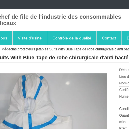
chef de file de l'industrie des consommables
icaux
nous
Visite d'usine
Contrôle de la qualité
Contact
D
Médecins protecteurs jetables Suits With Blue Tape de robe chirurgicale d'anti bac
its With Blue Tape de robe chirurgicale d'anti bacté
Détail
Lieu d
Nom d
Certifi
Numér
Condit
Quant
min:
Prix: