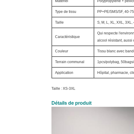
Matériel
Polypropylène + pelli
Type de tissu
PP+PE/SMS/SF, 40-7
Taille
S, M, L, XL, XXL, 3XL,
Qui respecte l'environn
Caractéristique
alcool résistant, aussi
Couleur
Tissu blanc avec band
Terrain communal
1pcs/polybag, 50bag
Application
Hôpital, pharmacie, cli
Taille : XS-3XL
Détails de produit