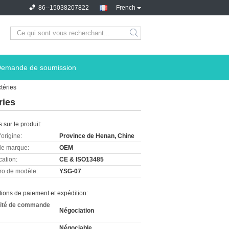
86--15038207822
French
emande de soumission
téries
ries
s sur le produit:
'origine:
Province de Henan, Chine
e marque:
OEM
cation:
CE & ISO13485
o de modèle:
YSG-07
ions de paiement et expédition:
ité de commande
Négociation
Négociable