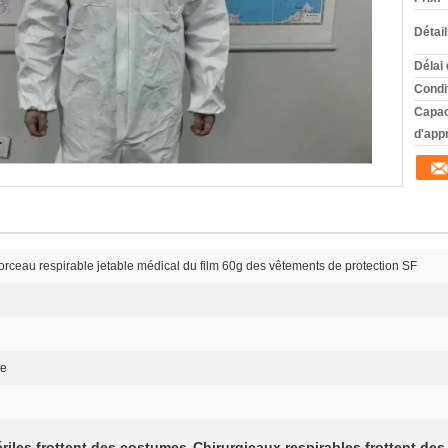
Détai
Délai 
Condi
Capac
d'app
rceau respirable jetable médical du film 60g des vêtements de protection SF
le
riles frottent des costumes
Chirurgicaux respirables frottent de