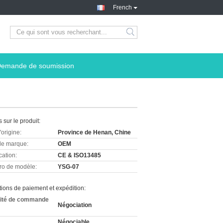
French
emande de soumission
s sur le produit:
'origine:
Province de Henan, Chine
e marque:
OEM
cation:
CE & ISO13485
o de modèle:
YSG-07
ions de paiement et expédition:
ité de commande
Négociation
Négociable