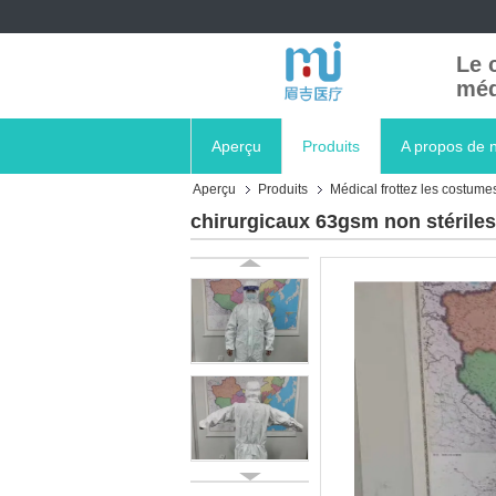
Le 
méd
Aperçu
Produits
A propos de 
Aperçu
Produits
Médical frottez les costume
chirurgicaux 63gsm non stériles