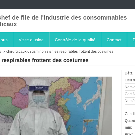
chef de file de l'industrie des consommables
icaux
nous
Visite d'usine
Contrôle de la qualité
Contact
D
s
chirurgicaux 63gsm non stériles respirables frottent des costumes
 respirables frottent des costumes
Détail
Lieu d
Nom d
Certifi
Numér
Condit
Quant
min:
Prix: