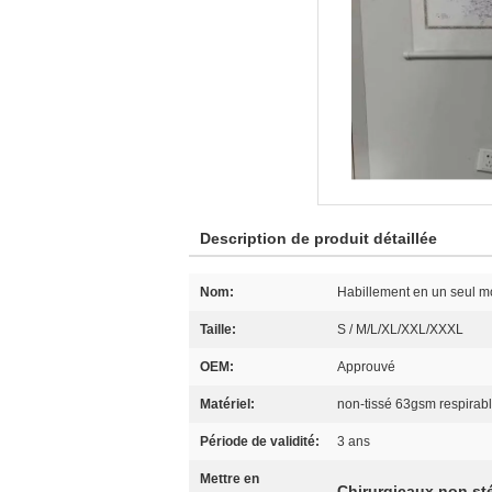
Description de produit détaillée
Nom:
Habillement en un seul mo
Taille:
S / M/L/XL/XXL/XXXL
OEM:
Approuvé
Matériel:
non-tissé 63gsm respirab
Période de validité:
3 ans
Mettre en
Chirurgicaux non sté