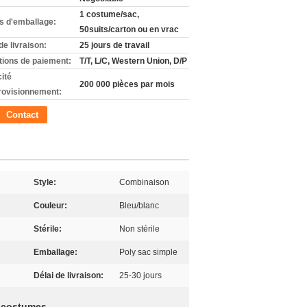
1 costume/sac,
ls d'emballage:
50suits/carton ou en vrac
de livraison:
25 jours de travail
tions de paiement:
T/T, L/C, Western Union, D/P
ité
200 000 pièces par mois
rovisionnement:
Contact
Style:
Combinaison
Couleur:
Bleu/blanc
Stérile:
Non stérile
Emballage:
Poly sac simple
Délai de livraison:
25-30 jours
s costumes