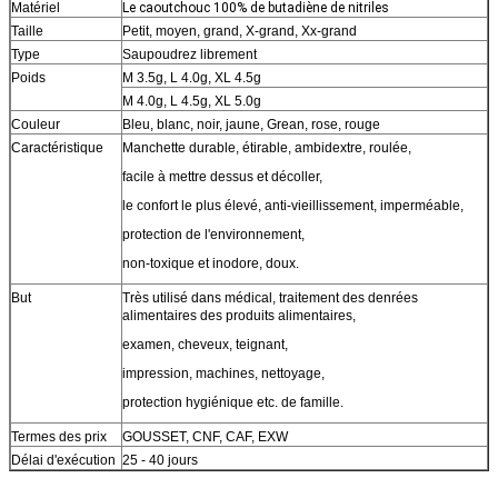
Matériel
Le caoutchouc 100% de butadiène de nitriles
Taille
Petit, moyen, grand, X-grand, Xx-grand
Type
Saupoudrez librement
Poids
M 3.5g, L 4.0g, XL 4.5g
M 4.0g, L 4.5g, XL 5.0g
Couleur
Bleu, blanc, noir, jaune, Grean, rose, rouge
Caractéristique
Manchette durable, étirable, ambidextre, roulée,
facile à mettre dessus et décoller,
le confort le plus élevé, anti-vieillissement, imperméable,
protection de l'environnement,
non-toxique et inodore, doux.
But
Très utilisé dans médical, traitement des denrées
alimentaires des produits alimentaires,
examen, cheveux, teignant,
impression, machines, nettoyage,
protection hygiénique etc. de famille.
Termes des prix
GOUSSET, CNF, CAF, EXW
Délai d'exécution
25 - 40 jours