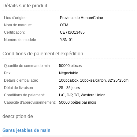
Détails sur le produit
Lieu d'origine:
Province de Henan/Chine
Nom de marque:
OEM
Certification:
CE / ISO13485
Numéro de modèle:
YSN-01
Conditions de paiement et expédition
Quantité de commande min:
50000 pièces
Prix:
Négociable
Détails d'emballage:
100pcs/box, 10boxes/carton, 32*25*25cm
Délai de livraison:
25 - 35 jours
Conditions de paiement:
L/C, D/P, T/T, Western Union
Capacité d'approvisionnement:
50000 boîtes par mois
description de
Gants jetables de main