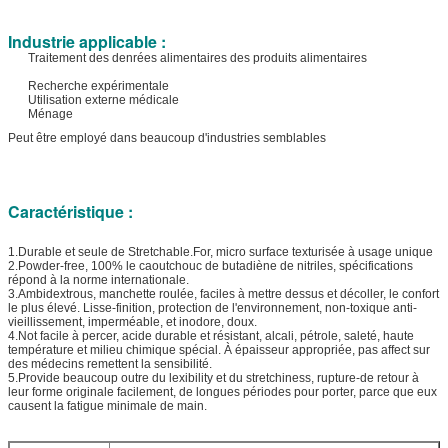
Industrie applicable :
Traitement des denrées alimentaires des produits alimentaires
Recherche expérimentale
Utilisation externe médicale
Ménage
Peut être employé dans beaucoup d'industries semblables
Caractéristique :
1.Durable et seule de Stretchable.For, micro surface texturisée à usage unique
2.Powder-free, 100% le caoutchouc de butadiène de nitriles, spécifications
répond à la norme internationale.
3.Ambidextrous, manchette roulée, faciles à mettre dessus et décoller, le confort
le plus élevé. Lisse-finition, protection de l'environnement, non-toxique anti-
vieillissement, imperméable, et inodore, doux.
4.Not facile à percer, acide durable et résistant, alcali, pétrole, saleté, haute
température et milieu chimique spécial. À épaisseur appropriée, pas affect sur
des médecins remettent la sensibilité.
5.Provide beaucoup outre du lexibility et du stretchiness, rupture-de retour à
leur forme originale facilement, de longues périodes pour porter, parce que eux
causent la fatigue minimale de main.