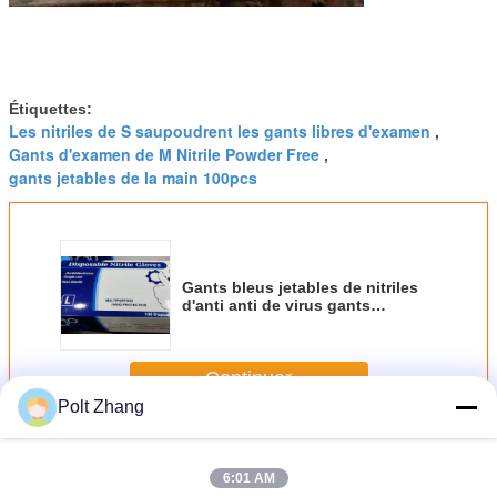
Étiquettes:
Les nitriles de S saupoudrent les gants libres d'examen
,
Gants d'examen de M Nitrile Powder Free
,
gants jetables de la main 100pcs
Gants bleus jetables de nitriles
d'anti anti de virus gants
dentaires bactériens d'examen
Continuer
Polt Zhang
Gants jetables de main
Plus
6:01 AM