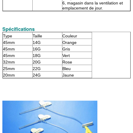
6, magasin dans la ventilation et
emplacement de jour.
Spécifications
Type
Taille
Couleur
45mm
14G
Orange
45mm
16G
Gris
45mm
18G
Vert
32mm
20G
Rose
25mm
22G
Bleu
20mm
24G
Jaune