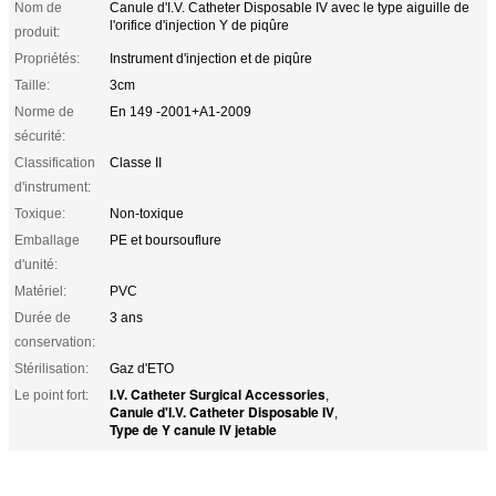
Nom de
Canule d'I.V. Catheter Disposable IV avec le type aiguille de
l'orifice d'injection Y de piqûre
produit:
Propriétés:
Instrument d'injection et de piqûre
Taille:
3cm
Norme de
En 149 -2001+A1-2009
sécurité:
Classification
Classe II
d'instrument:
Toxique:
Non-toxique
Emballage
PE et boursouflure
d'unité:
Matériel:
PVC
Durée de
3 ans
conservation:
Stérilisation:
Gaz d'ETO
I.V. Catheter Surgical Accessories
Le point fort:
,
Canule d'I.V. Catheter Disposable IV
,
Type de Y canule IV jetable