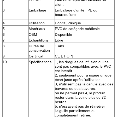
client
3
Emballage
Emballage d'unité : PE ou
boursouflure
4
Utilisation
Hôpital, clinique
5
Matériaux
PVC de catégorie médicale
6
OEM
Disponible
7
Échantillons
Libre
8
Durée de
1 ans
conservation
9
Certificat
CE ET OIN
10
Spécifications
1, les drogues de infusion qui ne
sont pas compatibles avec le PVC
est interdit.
2, seulement pour à usage unique,
écart juste après l'utilisation.
3, n'utilisent pas la canule avec des
bavures ou des bavures.
on ne permet pas 4, le produit
rester dans la veine plus de 72
heures.
5, n'essayent pas de réinsérer
l'aiguille partiellement ou
complètement retirée.