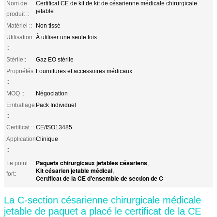
Nom de
Certificat CE de kit de kit de césarienne médicale chirurgicale
jetable
produit ::
Matériel ::
Non tissé
Utilisation
À utiliser une seule fois
::
Stérile::
Gaz EO stérile
Propriétés
Fournitures et accessoires médicaux
::
MOQ ::
Négociation
Emballage
Pack Individuel
::
Certificat ::
CE/ISO13485
Application
Clinique
::
Paquets chirurgicaux jetables césariens
Le point
,
Kit césarien jetable médical
,
fort:
Certificat de la CE d'ensemble de section de C
La C-section césarienne chirurgicale médicale
jetable de paquet a placé le certificat de la CE