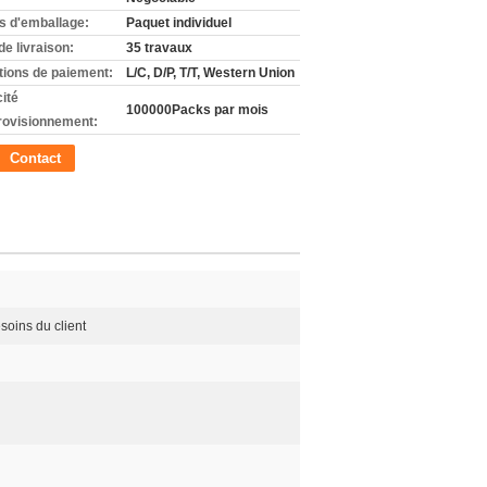
ls d'emballage:
Paquet individuel
de livraison:
35 travaux
tions de paiement:
L/C, D/P, T/T, Western Union
ité
100000Packs par mois
rovisionnement:
Contact
soins du client