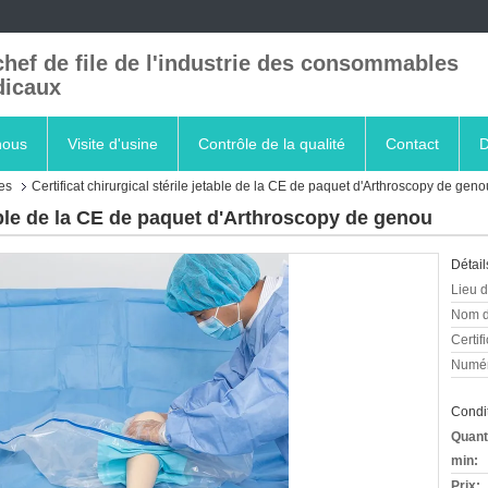
chef de file de l'industrie des consommables
icaux
nous
Visite d'usine
Contrôle de la qualité
Contact
D
es
Certificat chirurgical stérile jetable de la CE de paquet d'Arthroscopy de geno
etable de la CE de paquet d'Arthroscopy de genou
Détail
Lieu d
Nom d
Certifi
Numér
Condit
Quant
min:
Prix: