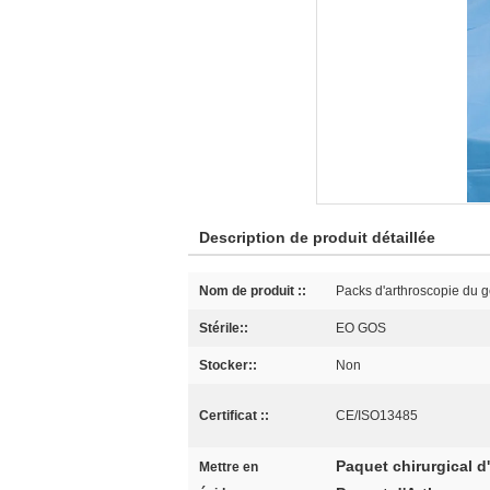
Description de produit détaillée
Nom de produit ::
Packs d'arthroscopie du 
Stérile::
EO GOS
Stocker::
Non
Certificat ::
CE/ISO13485
Paquet chirurgical 
Mettre en