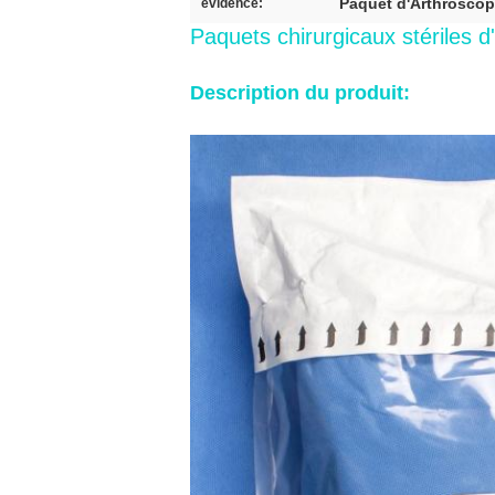
Paquet d'Arthroscopy
évidence:
Paquets chirurgicaux stériles d
Description du produit: