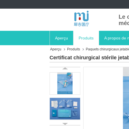
Le 
méd
Aperçu
Produits
A propos de 
Aperçu
Produits
Paquets chirurgicaux jetabl
Certificat chirurgical stérile j