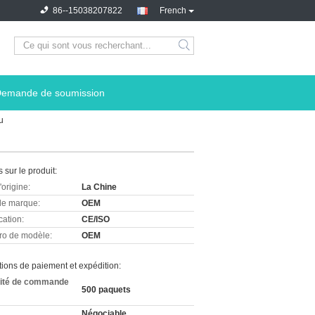
86--15038207822
French
emande de soumission
u
s sur le produit:
'origine:
La Chine
e marque:
OEM
cation:
CE/ISO
o de modèle:
OEM
ions de paiement et expédition:
ité de commande
500 paquets
Négociable