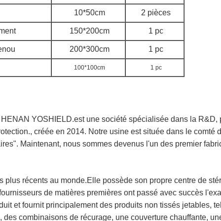
10*50cm
2 pièces
ument
150*200cm
1 pc
enou
200*300cm
1 pc
100*100cm
1 pc
AN YOSHIELD.est une société spécialisée dans la R&D, pro
rotection., créée en 2014. Notre usine est située dans le comt
aires". Maintenant, nous sommes devenus l'un des premier fabri
 plus récents au monde.Elle possède son propre centre de stéril
os fournisseurs de matières premières ont passé avec succès l'exa
duit et fournit principalement des produits non tissés jetables, 
s, des combinaisons de récurage, une couverture chauffante, un