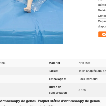
Détai
Délai 
Condi
Capac
d'app
genou
Matériel ::
Non tissé
Taille::
Taille adaptée aux be
Emballage ::
Pack Individuel
Durée de
3 ans
conservation ::
d'Arthroscopy de genou
Paquet stérile d'Arthroscopy de genou
,
,