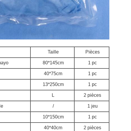
Taille
Pièces
mayo
80*145cm
1 pc
40*75cm
1 pc
13*250cm
1 pc
L
2 pièces
le
/
1 jeu
10*150cm
1 pc
40*40cm
2 pièces