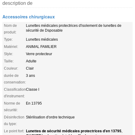
description de
Accessoires chirurgicaux
Nom de
Lunettes médicales protectrices d'isolement de lunettes de
sécurité de Dsposable
produit:
Type:
Lunettes médicales
Matériel:
ANIMAL FAMILIER
Style:
Verre protecteur
Taille:
Adulte
Couleur:
Clair
durée de
3 ans
conservation:
Classification
Classe I
d'instrument:
Norme de
En 13795
sécurité:
Désinfection
Stérilisation d'ordre technique
du type:
Lunettes de sécurité médicales protectrices d'en 13795
Le point fort:
,