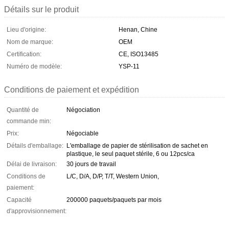
Détails sur le produit
Lieu d'origine:
Henan, Chine
Nom de marque:
OEM
Certification:
CE, ISO13485
Numéro de modèle:
YSP-11
Conditions de paiement et expédition
Quantité de
Négociation
commande min:
Prix:
Négociable
Détails d'emballage:
L'emballage de papier de stérilisation de sachet en
plastique, le seul paquet stérile, 6 ou 12pcs/ca
Délai de livraison:
30 jours de travail
Conditions de
L/C, D/A, D/P, T/T, Western Union,
paiement:
Capacité
200000 paquets/paquets par mois
d'approvisionnement: