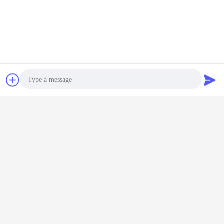
Service professionnel d'exportation
Bon service après-vente
Nous ferons notre meilleur pour apprécier une coopération à 
long terme.
Étiquettes:
Bavarder
Demande de
Masque de protection réutilisable d'ANIMAL FAMILIER
,
Accessoires chirurgicaux protecteurs de gouttelette
,
soumission
Anti masque protecteur jetable épidémique
Photo
Les lunettes de sécurité
Video Call
médicales protectrices d'en
13795 CHOIENT les lunettes
Audio Call
jetables d'isolement
Continuer