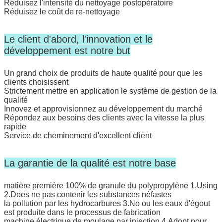
Réduisez l'intensité du nettoyage postopératoire
Réduisez le coût de re-nettoyage
Le client d'abord, l'innovation et le
développement est notre but
Un grand choix de produits de haute qualité pour que les
clients choisissent
Strictement mettre en application le système de gestion de la
qualité
Innovez et approvisionnez au développement du marché
Répondez aux besoins des clients avec la vitesse la plus
rapide
Service de cheminement d'excellent client
La garantie de la qualité est notre base
matière première 100% de granule du polypropylène 1.Using
2.Does ne pas contenir les substances néfastes
la pollution par les hydrocarbures 3.No ou les eaux d'égout
est produite dans le processus de fabrication
machine électrique de moulage par injection 4.Adopt pour