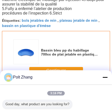
assurer la stabilité de la qualité
5.Fully a enfermé l'atelier de production
procédures de l'inspection 6.Strict
bols jetables de rein
plateau jetable de rein
Étiquettes:
,
,
bassin en plastique d'émèse
Bassin bleu pp du habillage
700cc de plat jetable en plastique
de rein
Continuer
Polt Zhang
Plat jetable de rein
Plus
3:16 PM
Good day, what product are you looking for?
 jetable
Bassin jetable
Le plat jetable de
Plat jetable
plat jeta