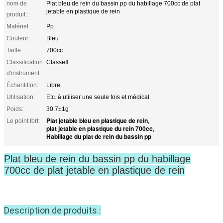
nom de
Plat bleu de rein du bassin pp du habillage 700cc de plat
jetable en plastique de rein
produit ::
Matériel ::
Pp
Couleur:
Bleu
Taille ::
700cc
Classification
ClasseⅡ
d'instrument ::
Échantillon:
Libre
Utilisation:
Etc. à utiliser une seule fois et médical
Poids:
30.7±1g
Plat jetable bleu en plastique de rein
Le point fort:
,
plat jetable en plastique du rein 700cc
,
Habillage du plat de rein du bassin pp
Plat bleu de rein du bassin pp du habillage
700cc de plat jetable en plastique de rein
Description de produits :