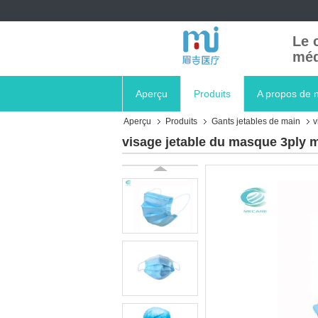
Le 
méd
Aperçu
Produits
A propos de 
Aperçu
Produits
Gants jetables de main
v
visage jetable du masque 3ply m