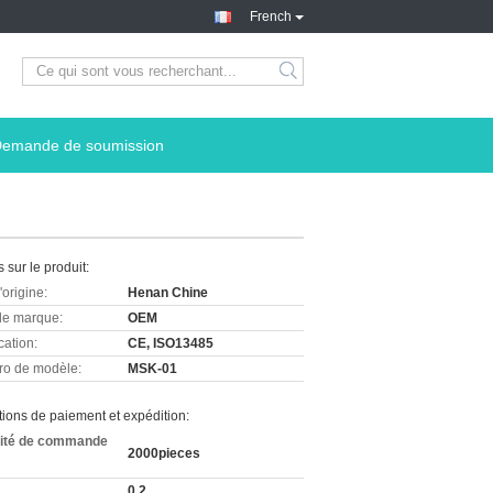
French
emande de soumission
s sur le produit:
'origine:
Henan Chine
e marque:
OEM
cation:
CE, ISO13485
o de modèle:
MSK-01
ions de paiement et expédition:
ité de commande
2000pieces
0.2