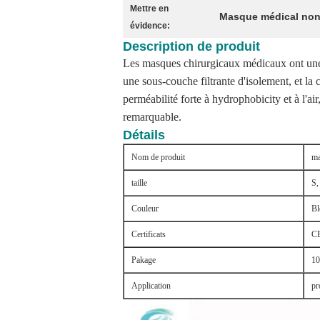
Mettre en
Masque médical non
évidence:
Description de produit
Les masques chirurgicaux médicaux ont une é
une sous-couche filtrante d'isolement, et la
perméabilité forte à hydrophobicity et à l'air,
remarquable.
Détails
Nom de produit
ma
taille
S,
Couleur
Bl
Certificats
CE
Pakage
10
Application
pr