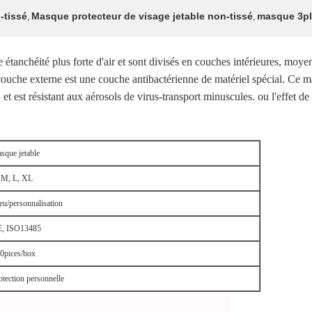
-tissé
Masque protecteur de visage jetable non-tissé
masque 3pl
,
,
tanchéité plus forte d'air et sont divisés en couches intérieures, moy
 couche externe est une couche antibactérienne de matériel spécial. Ce m
 et est résistant aux aérosols de virus-transport minuscules. ou l'effet de 
sque jetable
 M, L, XL
eu/personnalisation
, ISO13485
0pices/box
otection personnelle