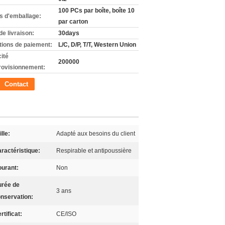
100 PCs par boîte, boîte 10
ls d'emballage:
par carton
de livraison:
30days
tions de paiement:
L/C, D/P, T/T, Western Union
ité
200000
rovisionnement:
Contact
ille:
Adapté aux besoins du client
ractéristique:
Respirable et antipoussière
urant:
Non
rée de
3 ans
nservation:
rtificat:
CE/ISO