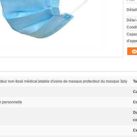
Détai
Délai 
Condi
Capac
d'app
teur non-tissé médical jetable d'usine de masque protecteur du masque 3ply
Ta
Ca
on personnelle
Co
Du
co
Ce