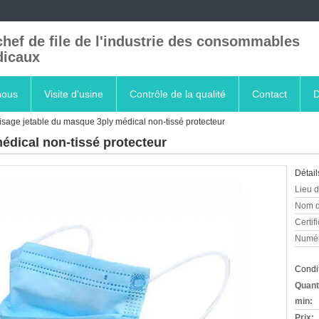
chef de file de l'industrie des consommables
icaux
nous
Visite d'usine
Contrôle de la qualité
Contact
D
isage jetable du masque 3ply médical non-tissé protecteur
édical non-tissé protecteur
Détail
Lieu d
Nom d
Certifi
Numér
Condit
Quant
min:
Prix: