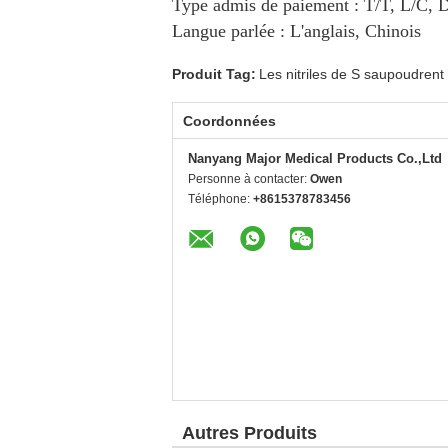
Type admis de paiement : T/T, L/C, D
Langue parlée : L'anglais, Chinois
Produit Tag:
Les nitriles de S saupoudrent
Coordonnées
Nanyang Major Medical Products Co.,Ltd
Personne à contacter:
Owen
Téléphone:
+8615378783456
Autres Produits