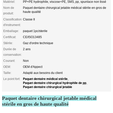
Matériel:
PP+PE hydrophile, viscose+PE, SMS, pp, spunlace non tissé
Nom de
Paquet dentaire chirurgical jetable médical stérile en gros de
haute qualité
produit:
Classification
Classe II
d'instrument:
Emballage:
paquet 1pc/sterile
Certificat:
CE/ISO13485
Stérile:
Gaz d'ordre technique
Durée de
2 ans
conservation:
Courant:
Non
OEM:
OEM d'Appect
Taille:
Adapté aux besoins du client
Paquet dentaire médical stérile
Le point fort:
,
Paquet dentaire chirurgical hydrophile de pp
,
Paquet dentaire chirurgical jetable
Paquet dentaire chirurgical jetable médical
stérile en gros de haute qualité