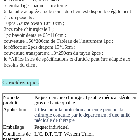
5. emballage : paquet 1pc/sterile
6. la taille adaptée aux besoins du client est disponible également
7. composants :
10pcs Gauze Swab 10*10cm ;
2pcs robe chirurgicale L ;
1pc bavoir dentaire 65*110cm ;
couverture 150*200cm de Tableau de l'instrument 1pc ;
le réflecteur 2pcs drapent 15*15cm ;
couverture transparente 13*250cm du tuyau 2pcs ;
le *All les listes de spécifications et d'article peut être adapté aux 
besoins du client.
Caractéristiques
Nom de
Paquet dentaire chirurgical jetable médical stérile en
produit
gros de haute qualité
Application
Utilisé pour la protection ancienne pendant la
chirurgie conduite par le département d'une unité
médicale de thérapie
Emballage
Paquet individuel
Conditions de
L/C, D/P, T/T, Western Union
paiement