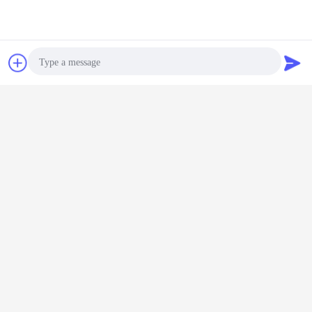
Bavarder
Demande de
soumission
Photo
Video Call
Audio Call