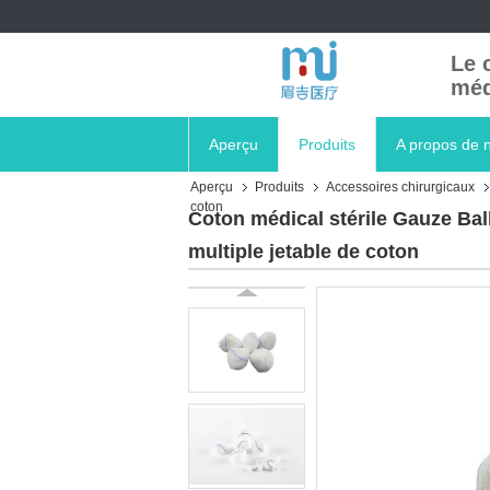
Le 
méd
Aperçu
Produits
A propos de 
Aperçu
Produits
Accessoires chirurgicaux
coton
Coton médical stérile Gauze Ball 
multiple jetable de coton