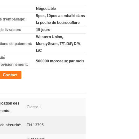
Négociable
5pcs, 10pcs a emballé dans
ls d'emballage:
la poche de boursouflure
de livraison:
15 jours
Western Union,
tions de paiement:
MoneyGram, T/T, D/P, D/A,
L/C
ité
500000 morceaux par mois
rovisionnement:
Contact
fication des
Classe II
ments:
de sécurité:
EN 13795