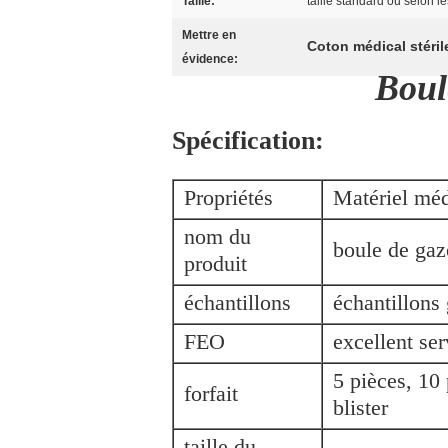
Taille:
taille standard ou selon l
Mettre en
Coton médical stéril
évidence:
Boul
Spécification:
Propriétés
Matériel méd
nom du
boule de gaz
produit
échantillons
échantillons 
FEO
excellent s
5 pièces, 10
forfait
blister
taille du