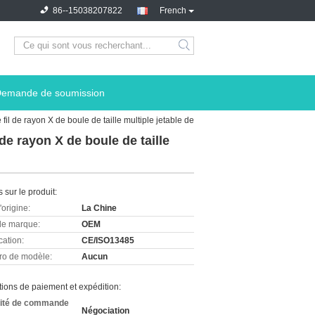
86--15038207822
French
emande de soumission
fil de rayon X de boule de taille multiple jetable de
de rayon X de boule de taille
s sur le produit:
'origine:
La Chine
e marque:
OEM
cation:
CE/ISO13485
o de modèle:
Aucun
ions de paiement et expédition:
ité de commande
Négociation