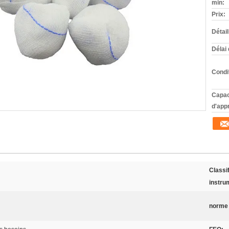
min:
Prix:
Détai
Délai 
Condi
Capac
d'app
Classi
instru
norme 