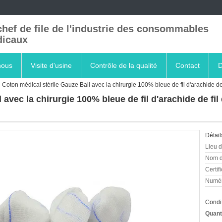
chef de file de l'industrie des consommables
icaux
nous
Visite d'usine
Contrôle de la qualité
Contact
D
Coton médical stérile Gauze Ball avec la chirurgie 100% bleue de fil d'arachide de 
avec la chirurgie 100% bleue de fil d'arachide de fil 
Détail
Lieu d
Nom d
Certifi
Numér
Condit
Quant