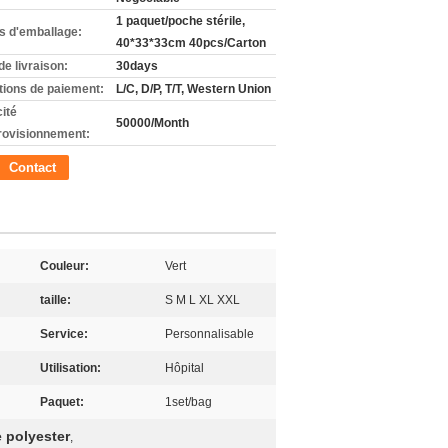
1 paquet/poche stérile,
ls d'emballage:
40*33*33cm 40pcs/Carton
de livraison:
30days
tions de paiement:
L/C, D/P, T/T, Western Union
ité
50000/Month
rovisionnement:
Contact
Couleur:
Vert
taille:
S M L XL XXL
Service:
Personnalisable
Utilisation:
Hôpital
Paquet:
1set/bag
 polyester
,