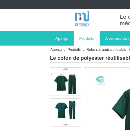
Le 
méd
Aperçu
Produits
A propos de 
Aperçu
Produits
Robe chirurgicale jetable
Le coton de polyester réutilisa