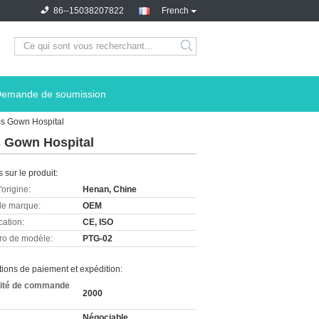
86--15038207822
French
emande de soumission
rms Gown Hospital
ms Gown Hospital
s sur le produit:
'origine:
Henan, Chine
e marque:
OEM
cation:
CE, ISO
o de modèle:
PTG-02
ions de paiement et expédition:
ité de commande
2000
Négociable