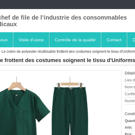
chef de file de l'industrie des consommables
icaux
nous
Visite d'usine
Contrôle de la qualité
Contact
D
Le coton de polyester réutilisable frottent des costumes soignent le tissu d'Unifo
ble frottent des costumes soignent le tissu d'Unifor
Détail
Lieu d
Nom d
Certifi
Numér
Condit
Quant
min:
Prix: