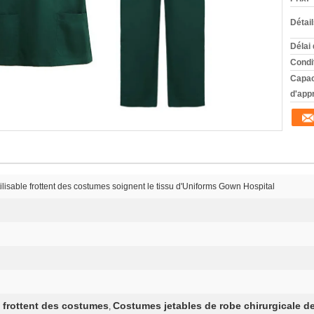
Détai
Délai 
Condi
Capac
d'app
ilisable frottent des costumes soignent le tissu d'Uniforms Gown Hospital
e frottent des costumes
Costumes jetables de robe chirurgicale de
,