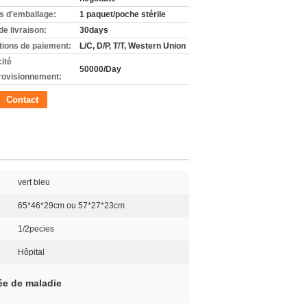
ls d'emballage:
1 paquet/poche stérile
de livraison:
30days
tions de paiement:
L/C, D/P, T/T, Western Union
ité
50000/Day
rovisionnement:
Contact
vert bleu
65*46*29cm ou 57*27*23cm
1/2pecies
Hôpital
ée de maladie