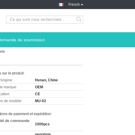
French
emande de soumission
omi
s sur le produit:
'origine:
Henan, Chine
e marque:
OEM
cation:
CE
o de modèle:
MU-02
ions de paiement et expédition:
ité de commande
1000pcs
negotiate