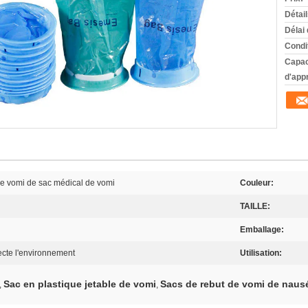
Détai
Délai 
Condi
Capac
d'app
de vomi de sac médical de vomi
Couleur:
TAILLE:
Emballage:
ecte l'environnement
Utilisation:
Sac en plastique jetable de vomi
Sacs de rebut de vomi de naus
,
,