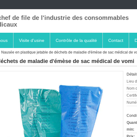
chef de file de l'industrie des consommables
icaux
nous
Visite d'usine
Contrôle de la qualité
Contact
D
Nausée en plastique jetable de déchets de maladie d'émèse de sac médical de v
 déchets de maladie d'émèse de sac médical de vomi
Détail
Lieu d
Nom d
Certifi
Numér
Condit
Quant
min:
Prix: