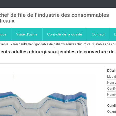
chef de file de l'industrie des consommables
icaux
nous
Visite d'usine
Contrôle de la qualité
Contact
D
tiente
Réchauffement gonflable de patients adultes chirurgicaux jetables de co
ents adultes chirurgicaux jetables de couverture d
Détail
Lieu d
Nom d
Certifi
Numér
Condit
Quant