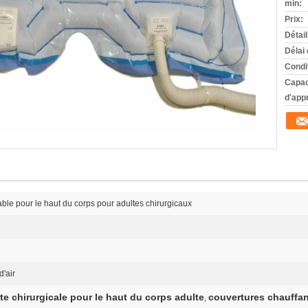
min:
Prix:
Détai
Délai 
Condi
Capac
d'app
able pour le haut du corps pour adultes chirurgicaux
d'air
e chirurgicale pour le haut du corps adulte
couvertures chauffan
,