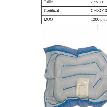
Taille
cm
75*220
Certificat
CEISO13
MOQ
1000 piè