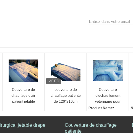
Couverture de
couverture de
Couverture
chauffage d'air
chauffage patiente
d'échauffement
patient jetable
de 120*210cm
vétérinaire pour
chirurgical d'OEM
animaux de
Product Name:
N
non-tissée
compagnie
Veterinary Warming Bla
C
nket for Pets Clinic Ope
e
rurgical jetable drape
Couverture de chauffage
ration Room Vet Blanke
é
patiente
t
l