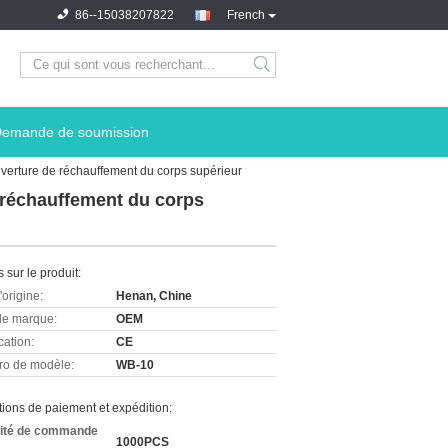
86--15038207822
French
emande de soumission
uverture de réchauffement du corps supérieur
e réchauffement du corps
s sur le produit:
'origine:
Henan, Chine
e marque:
OEM
cation:
CE
o de modèle:
WB-10
ions de paiement et expédition:
ité de commande
1000PCS