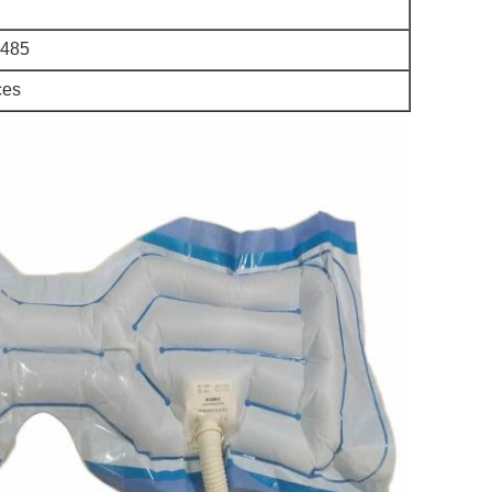
485
ces