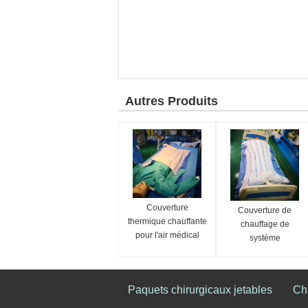
Autres Produits
Couverture
Couverture de
thermique chauffante
chauffage de
pour l'air médical
système
contre l'inflation
pneumatique de
plein corps d'OEM
pour le patient adulte
Paquets chirurgicaux jetables
Chi
125*227CM