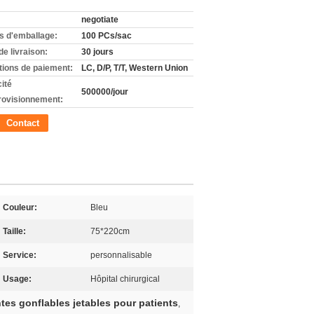
negotiate
ls d'emballage:
100 PCs/sac
de livraison:
30 jours
tions de paiement:
LC, D/P, T/T, Western Union
ité
500000/jour
rovisionnement:
Contact
Couleur:
Bleu
Taille:
75*220cm
Service:
personnalisable
Usage:
Hôpital chirurgical
tes gonflables jetables pour patients
,