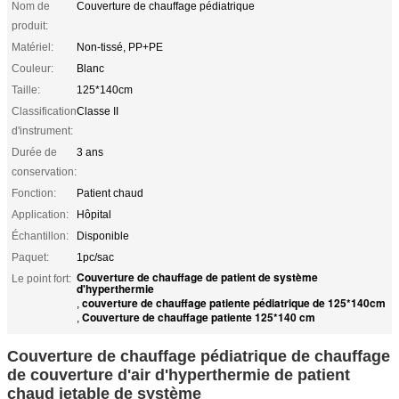
Nom de
Couverture de chauffage pédiatrique
produit:
Matériel:
Non-tissé, PP+PE
Couleur:
Blanc
Taille:
125*140cm
Classification
Classe II
d'instrument:
Durée de
3 ans
conservation:
Fonction:
Patient chaud
Application:
Hôpital
Échantillon:
Disponible
Paquet:
1pc/sac
Couverture de chauffage de patient de système
Le point fort:
d'hyperthermie
couverture de chauffage patiente pédiatrique de 125*140cm
,
Couverture de chauffage patiente 125*140 cm
,
Couverture de chauffage pédiatrique de chauffage
de couverture d'air d'hyperthermie de patient
chaud jetable de système