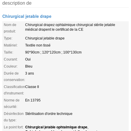
description de
Chirurgical jetable drape
Nom de
Chirurgical drapez ophtalmique chirurgical stérile jetable
médical drapent le certificat de la CE
produit:
Type:
Chirurgical jetable drape
Matériel:
Textile non tissé
Taille:
90*90cm ; 120*120cm ; 100*130cm
Courant:
Oui
Couleur:
Bleu
Durée de
3 ans
conservation:
Classification
Classe II
d'instrument:
Norme de
En 13795
sécurité:
Désinfection
Stérilisation d'ordre technique
du type:
Chirurgical jetable ophtalmique drape
Le point fort:
,