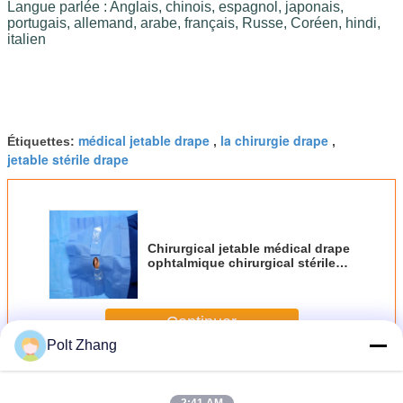
Langue parlée : Anglais, chinois, espagnol, japonais, 
portugais, allemand, arabe, français, Russe, Coréen, hindi, 
italien
médical jetable drape
la chirurgie drape
Étiquettes:
,
,
jetable stérile drape
Chirurgical jetable médical drape
ophtalmique chirurgical stérile
drape le certificat de la CE
Continuer
Polt Zhang
Chirurgical jetable drape
Plus