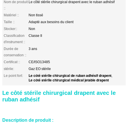
Nom de produit
Le côté stérile chirurgical drapent avec le ruban adhésif
::
Matériel ::
Non tissé
Taille ::
Adapté aux besoins du client
Stocker::
Non
Classification
Classe II
d'instrument ::
Durée de
3 ans
conservation ::
Certificat ::
CE/ISO13485
stérile:
Gaz EO stérile
Le côté stérile chirurgical de ruban adhésif drapent
Le point fort:
,
Le côté stérile chirurgical médical jetable drapent
Le côté stérile chirurgical drapent avec le
ruban adhésif
Description de produit :